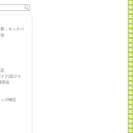
警察，キックバ
習会
検定
イク(足けり
講習会
キッズ検定