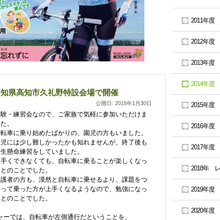
2011年度
2012年度
2013年度
2014年度
日)高知県高知市久礼野特設会場で開催
公開日:
2015年1月30日
2015年度
体験・練習会なので、ご家族で気軽に参加いただけま
した。
2016年度
自転車に乗り始めたばかりの、園児の方もいました。
園児には少し難しかったかも知れませんが、終了後も
2017年度
一生懸命練習をしていました。
上手くできなくても、自転車に乗ることが楽しくなっ
2018年 
たとのことでした。
保護者の方も、漠然と自転車に乗せるより、課題をつ
くって乗った方が上手くなるようなので、勉強になっ
2019年度
たとのことでした。
2020年度
ャーでは、自転車が左側通行だということを、