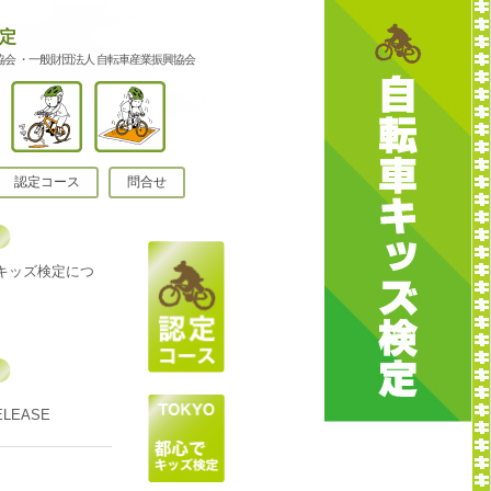
定
会 ・一般財団法人 自転車産業振興協会
認定コース
問合せ
車キッズ検定につ
ELEASE