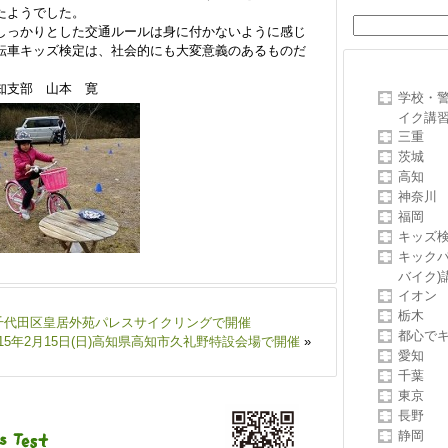
たようでした。
しっかりとした交通ルールは身に付かないように感じ
転車キッズ検定は、社会的にも大変意義のあるものだ
知支部 山本 寛
学校・
イク講
三重
茨城
高知
神奈川
福岡
キッズ
キックバ
バイク)
イオン
栃木
東京都千代田区皇居外苑パレスサイクリングで開催
都心で
015年2月15日(日)高知県高知市久礼野特設会場で開催
»
愛知
千葉
東京
長野
静岡