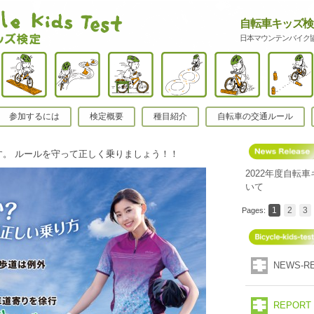
自転車キッズ検
日本マウンテンバイク協
参加するには
検定概要
種目紹介
自転車の交通ルール
す。 ルールを守って正しく乗りましょう！！
2022年度自転
いて
1
2
3
Pages:
NEWS-R
REPORT