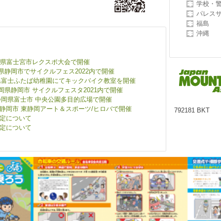
学校・
パレス
福島
沖縄
) 静岡県富士宮市レクスポ大会で開催
)静岡県静岡市でサイクルフェス2022内で開催
)静岡県富士ふたば幼稚園にてキックバイク教室を開催
 静岡県静岡市 サイクルフェスタ2021内で開催
) 静岡県富士市 中央公園多目的広場で開催
 静岡県静岡市 東静岡アート＆スポーツ/ヒロバで開催
792181
BKT
検定について
検定について