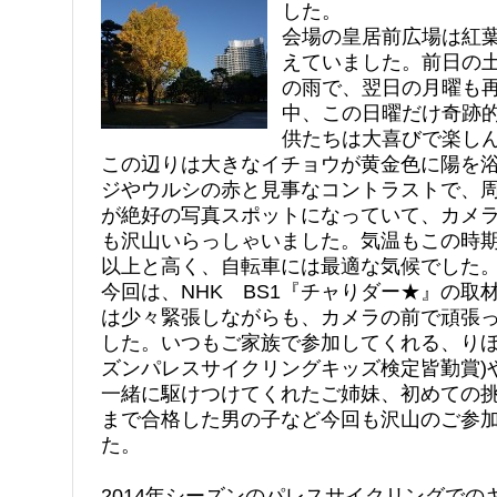
した。
会場の皇居前広場は紅
えていました。前日の
の雨で、翌日の月曜も
中、この日曜だけ奇跡
供たちは大喜びで楽し
この辺りは大きなイチョウが黄金色に陽を
ジやウルシの赤と見事なコントラストで、
が絶好の写真スポットになっていて、カメ
も沢山いらっしゃいました。気温もこの時
以上と高く、自転車には最適な気候でした
今回は、NHK BS1『チャりダー★』の取
は少々緊張しながらも、カメラの前で頑張
した。いつもご家族で参加してくれる、りほ
ズンパレスサイクリングキッズ検定皆勤賞)
一緒に駆けつけてくれたご姉妹、初めての挑
まで合格した男の子など今回も沢山のご参
た。
2014年シーズンのパレスサイクリングでの